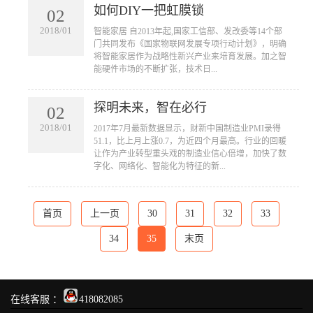
如何DIY一把虹膜锁
02
2018/01
​智能家居 自2013年起,国家工信部、发改委等14个部
门共同发布《国家物联网发展专项行动计划》，明确
将智能家居作为战略性新兴产业来培育发展。加之智
能硬件市场的不断扩张，技术日...
探明未来，智在必行
02
2018/01
​2017年7月最新数据显示，财新中国制造业PMI录得
51.1，比上月上涨0.7，为近四个月最高。行业的回暖
让作为产业转型重头戏的制造业信心倍增，加快了数
字化、网络化、智能化为特征的新...
首页
上一页
30
31
32
33
34
35
末页
在线客服 ：
418082085